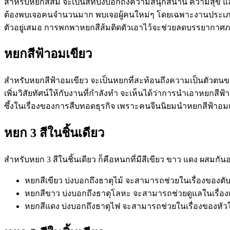
สำหรับหยกสีส้ม จะเป็นสีที่บ่งบอกถึงความสนุกสนาน ความสุข แ
ต้องพบเจอคนจำนวนมาก พบเจอผู้คนใหม่ๆ โดยเฉพาะงานประเภทส
ตัวอยู่เสมอ การพกพาหยกสีส้มติดตัวเอาไว้จะช่วยลดบรรยากาศภ
หยกสีฟ้าอมเขียว
สำหรับหยกสีฟ้าอมเขียว จะเป็นหยกที่สะท้อนถึงความเป็นตัวตนข
เพิ่มวิสัยทัศน์ให้กับงานที่กำลังทำ จะเห็นได้ว่าการนำเอาหยกสี
ซึ้งในเรื่องของการสืบทอดธุรกิจ เพราะคนจีนนิยมนำหยกสีฟ้าอม
หยก 3
สีในชิ้นเดียว
สำหรับหยก 3 สีในชิ้นเดียว ก็คือหนกที่มีสีเขียว ขาว แดง ผสมกันอ
หยกสีเขียว บ่งบอกถึงธาตุไม้ จะสามารถช่วยในเรื่องของตับ 
หยกสีขาว บ่งบอกถึงธาตุโลหะ จะสามารถช่วยดูแลในเรื่อง
หยกสีแดง บ่งบอกถึงธาตุไฟ จะสามารถช่วยในเรื่องของหั