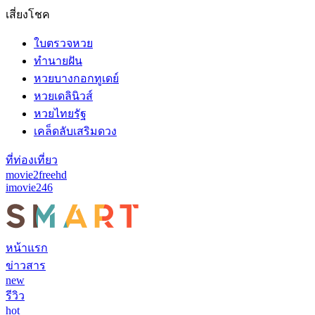
เสี่ยงโชค
ใบตรวจหวย
ทำนายฝัน
หวยบางกอกทูเดย์
หวยเดลินิวส์
หวยไทยรัฐ
เคล็ดลับเสริมดวง
ที่ท่องเที่ยว
movie2freehd
imovie246
หน้าแรก
ข่าวสาร
new
รีวิว
hot